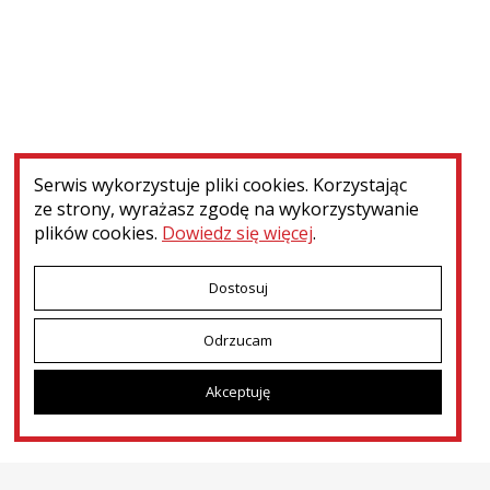
Nie znaleziono elementów spełniających zadane kryteria
Serwis wykorzystuje pliki cookies. Korzystając
ze strony, wyrażasz zgodę na wykorzystywanie
plików cookies.
Dowiedz się więcej
.
Dostosuj
Odrzucam
Menu dodatkowe
Kontakt
Press room
Patronat i współpraca
Akceptuję
Deklaracja dostępności
Dotacje MKiDN
Ministerstwo Kultury i Dziedzictwa Narodowego
© 2026
Narodowy Instytut Polskiego Dziedzictwa Kulturowego za Granicą
POLONIKA