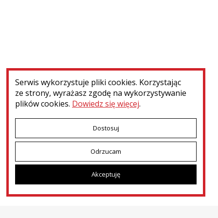
Nie znaleziono elementów spełniających zadane kryteria
Serwis wykorzystuje pliki cookies. Korzystając
ze strony, wyrażasz zgodę na wykorzystywanie
plików cookies.
Dowiedz się więcej
.
Dostosuj
Odrzucam
Menu dodatkowe
Kontakt
Patronat i współpraca
Deklaracja dostępności
Akceptuję
Dotacje MKiDN
Ministerstwo Kultury i Dziedzictwa Narodowego
© 2026
Narodowy Instytut Polskiego Dziedzictwa Kulturowego za Granicą
POLONIKA