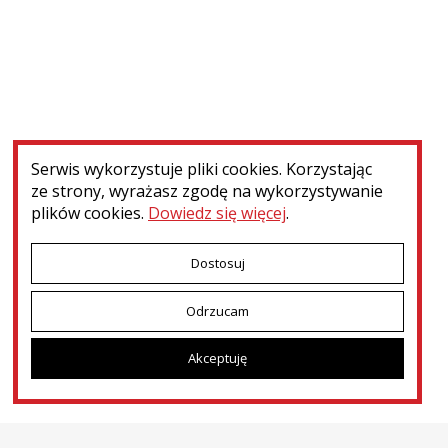
Nie znaleziono elementów spełniających zadane kryteria
Serwis wykorzystuje pliki cookies. Korzystając
ze strony, wyrażasz zgodę na wykorzystywanie
plików cookies.
Dowiedz się więcej
.
Dostosuj
Odrzucam
Menu dodatkowe
Kontakt
Press room
Patronat i współpraca
Akceptuję
Deklaracja dostępności
Dotacje MKiDN
Ministerstwo Kultury i Dziedzictwa Narodowego
© 2026
Narodowy Instytut Polskiego Dziedzictwa Kulturowego za Granicą
POLONIKA