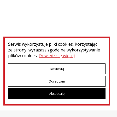
Nie znaleziono elementów spełniających zadane kryteria
Serwis wykorzystuje pliki cookies. Korzystając
ze strony, wyrażasz zgodę na wykorzystywanie
plików cookies.
Dowiedz się więcej
.
Dostosuj
Odrzucam
Menu dodatkowe
Kontakt
Patronat i współpraca
Deklaracja dostępności
Akceptuję
Dotacje MKiDN
Ministerstwo Kultury i Dziedzictwa Narodowego
© 2026
Narodowy Instytut Polskiego Dziedzictwa Kulturowego za Granicą
POLONIKA