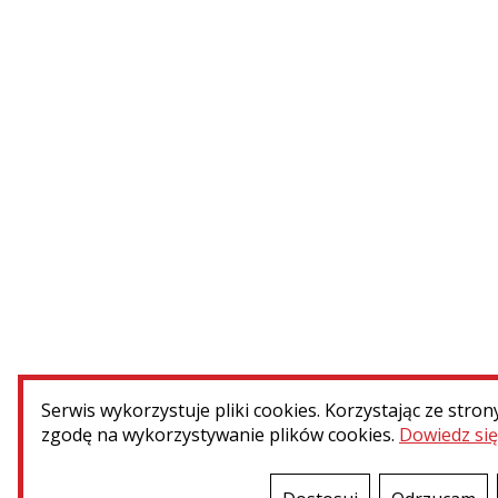
Caen (Francja) – nagrobek Adolfa
i Antoniego...
WIĘCEJ
Serwis wykorzystuje pliki cookies. Korzystając ze stron
Menu dodatkowe
zgodę na wykorzystywanie plików cookies.
Dowiedz się
Kontakt
Press room
Patronat 
Dotacje MKiDN