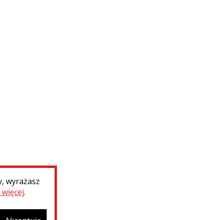
Krasław (Łotwa). Prace
konserwatorskie w kościele...
WIĘCEJ
y, wyrażasz
 więcej
.
i współpraca
Deklaracja dostępności
Ministerst
Narodow