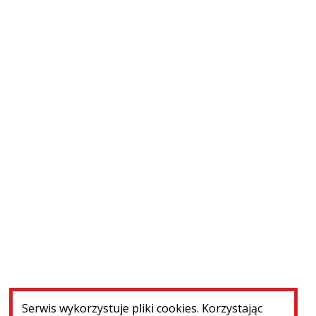
Zakończone
Paryż (Francja) ‒ profilaktyka konserwatorska...
WIĘCEJ
Serwis wykorzystuje pliki cookies. Korzystając