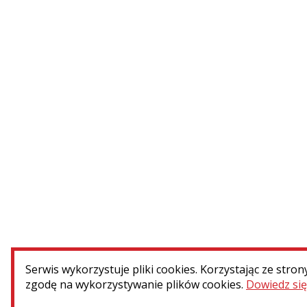
Ryga (Łotwa) - cmentarz św.
Michała. Konserwacja...
WIĘCEJ
Serwis wykorzystuje pliki cookies. Korzystając ze stron
Menu dodatkowe
zgodę na wykorzystywanie plików cookies.
Dowiedz się
Kontakt
Patronat i współpraca