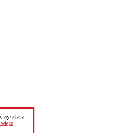
y, wyrażasz
 więcej
.
Deklaracja dostępności
Dotacje MKiDN
Ministerst