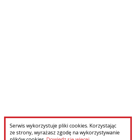
Montmorency (Francja) ‒ konserwacja nagrobków
WIĘCEJ
Serwis wykorzystuje pliki cookies. Korzystając
ze strony, wyrażasz zgodę na wykorzystywanie
plików cookies.
Dowiedz się więcej
.