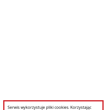
Zakończone
Paryż (Francja) ‒ profilaktyka konserwatorska...
WIĘCEJ
Serwis wykorzystuje pliki cookies. Korzystając