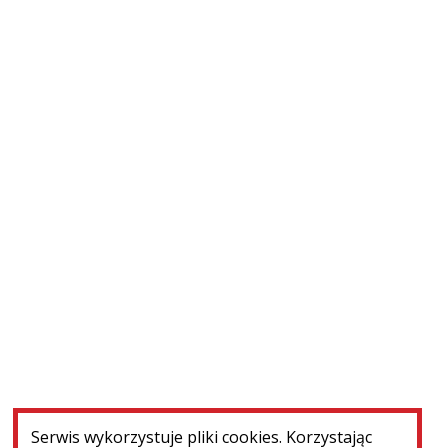
W realizacji
Montmorency (Francja) ‒ konserwacja nagrobków
WIĘCEJ
Serwis wykorzystuje pliki cookies. Korzystając