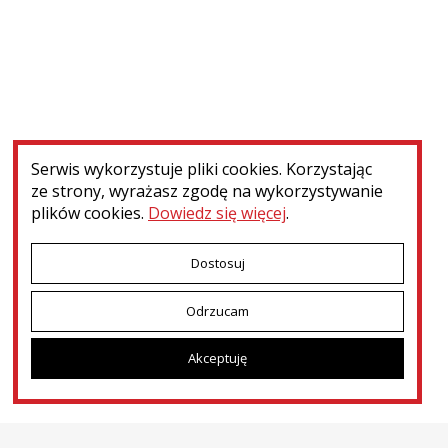
Nie znaleziono elementów spełniających zadane kryteria
Serwis wykorzystuje pliki cookies. Korzystając
ze strony, wyrażasz zgodę na wykorzystywanie
plików cookies.
Dowiedz się więcej
.
Dostosuj
Odrzucam
Menu dodatkowe
Kontakt
Press room
Patronat i współpraca
Akceptuję
Deklaracja dostępności
Dotacje MKiDN
Ministerstwo Kultury i Dziedzictwa Narodowego
© 2026
Narodowy Instytut Polskiego Dziedzictwa Kulturowego za Granicą
POLONIKA