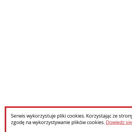
Caen (Francja) – nagrobek Adolfa
i Antoniego...
WIĘCEJ
Serwis wykorzystuje pliki cookies. Korzystając ze stron
Menu dodatkowe
zgodę na wykorzystywanie plików cookies.
Dowiedz się
Kontakt
Patronat i współpraca