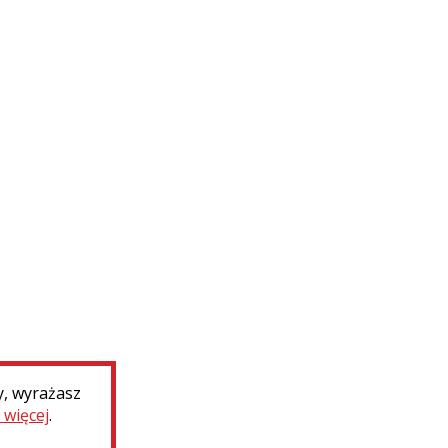
y, wyrażasz
 więcej
.
Deklaracja dostępności
Dotacje MKiDN
Ministerst