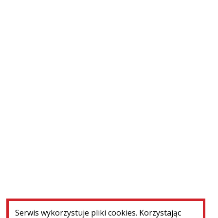
W realizacji
Ryga (Łotwa) - cmentarz św. Michała. Konserwacja...
WIĘCEJ
Serwis wykorzystuje pliki cookies. Korzystając