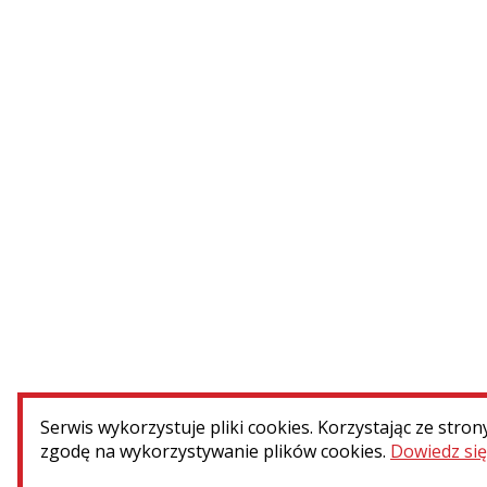
Roanne (Francja) – konserwacja
nagrobka Stefana...
WIĘCEJ
Serwis wykorzystuje pliki cookies. Korzystając ze stron
Menu dodatkowe
zgodę na wykorzystywanie plików cookies.
Dowiedz się
Kontakt
Press room
Patronat 