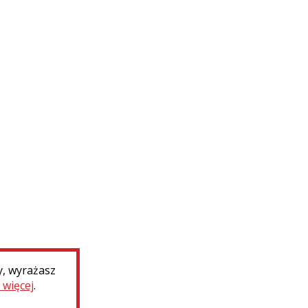
Caen (Francja) – nagrobek Adolfa
i Antoniego...
WIĘCEJ
y, wyrażasz
 więcej
.
i współpraca
Deklaracja dostępności
Ministerst
Narodow